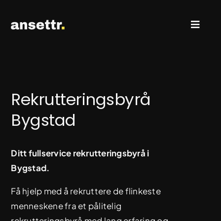
Skip
to
Toggl
content
Naviga
Rekruttering & Search
Rekrutteringsbyrå
Ledige stillinger
Bygstad
Kontakt oss
Ditt fullservice rekrutteringsbyrå i
Bygstad.
Få hjelp med å rekruttere de flinkeste
menneskene fra et pålitelig
rekrutteringsbyrå med lang erfaring og