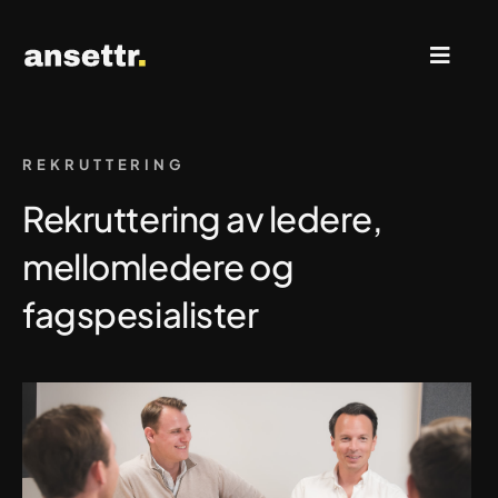
Skip
to
Toggl
content
Naviga
Rekruttering & Search
REKRUTTERING
Rekruttering av ledere,
Ledige stillinger
mellomledere og
fagspesialister
Kontakt oss