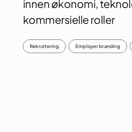
innen økonomi, teknol
kommersielle roller
Rekruttering
Employer branding