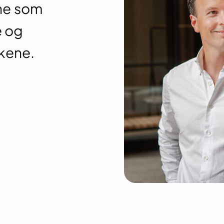
ne som
e og
kene.