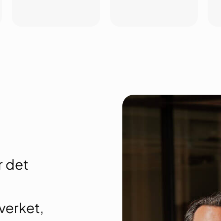
r det
verket,