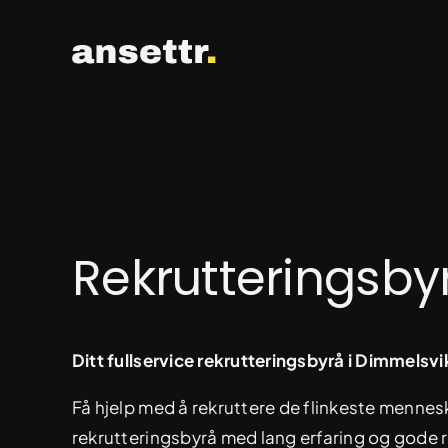
Skip
to
content
Rekrutteringsby
Ditt fullservice rekrutteringsbyrå i Dimmelsvi
Få hjelp med å rekruttere de flinkeste mennesk
rekrutteringsbyrå med lang erfaring og gode r