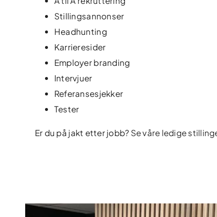
A til Å rekruttering
Stillingsannonser
Headhunting
Karrieresider
Employer branding
Intervjuer
Referansesjekker
Tester
Er du på jakt etter jobb?
Se våre ledige stilling