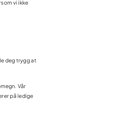
rsom vi ikke
le deg trygg at
 omegn. Vår
rer på ledige