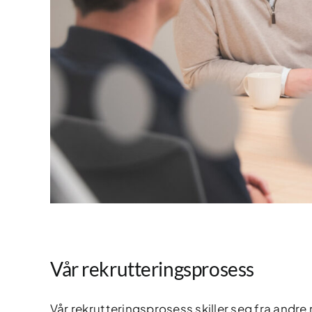
Vår rekrutteringsprosess
Vår rekrutteringsprosess skiller seg fra andre 