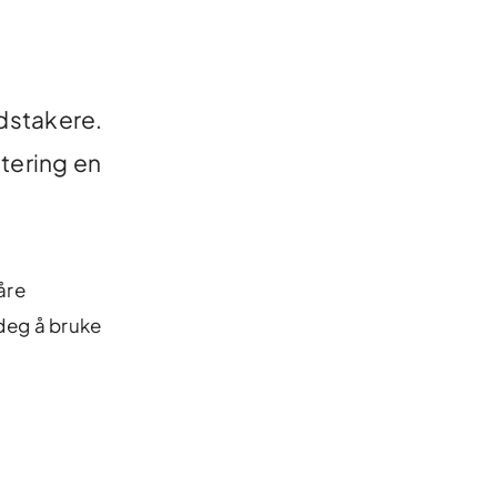
dstakere.
tering en
åre
r deg å bruke