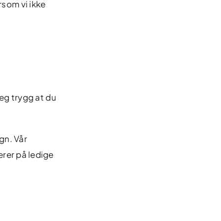
rsom vi ikke
eg trygg at du
gn. Vår
rer på ledige