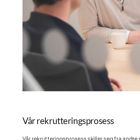
Vår rekrutteringsprosess
Vår rekrutteringsprosess skiller seg fra andre 