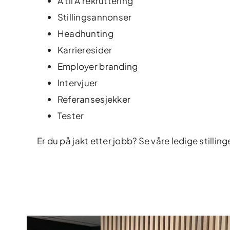
A til Å rekruttering
Stillingsannonser
Headhunting
Karrieresider
Employer branding
Intervjuer
Referansesjekker
Tester
Er du på jakt etter jobb?
Se våre ledige stilling