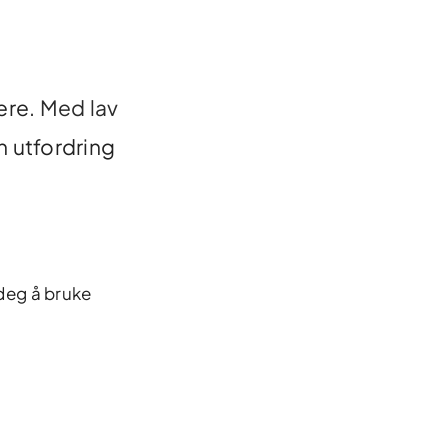
ere.
Med lav
n utfordring
r deg å bruke