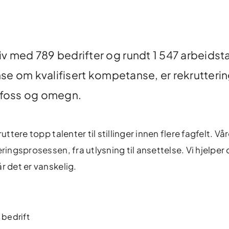
iv med 789 bedrifter og rundt 1 547 arbeidst
e om kvalifisert kompetanse, er rekrutterin
stfoss og omegn.
ttere topp talenter til stillinger innen flere fagfelt. Vå
eringsprosessen
, fra utlysning til ansettelse. Vi hjelpe
r det er vanskelig.
 bedrift