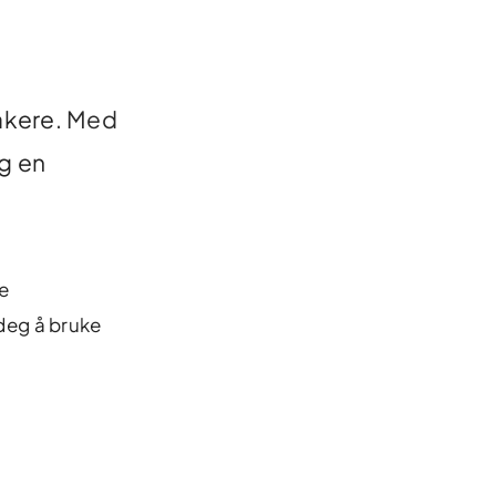
akere.
Med
g en
re
r deg å bruke