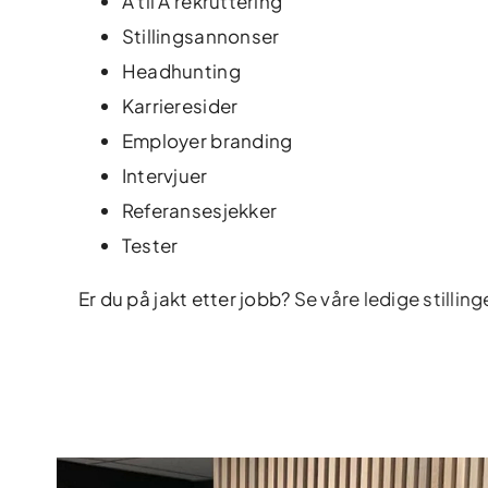
A til Å rekruttering
Stillingsannonser
Headhunting
Karrieresider
Employer branding
Intervjuer
Referansesjekker
Tester
Er du på jakt etter jobb?
Se våre ledige stilling