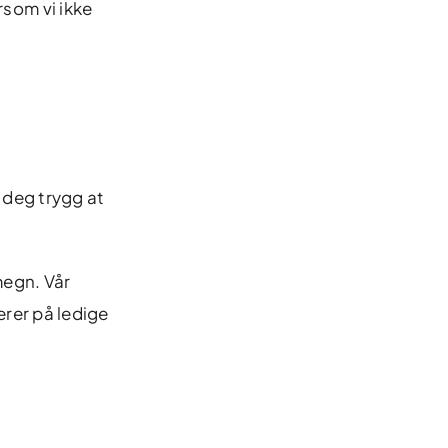
rsom vi ikke
 deg trygg at
megn. Vår
rer på ledige