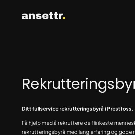
Skip
to
content
Rekrutteringsby
Ditt fullservice rekrutteringsbyrå i Prestfoss.
Få hjelp med å rekruttere de flinkeste mennesk
rekrutteringsbyrå med lang erfaring og gode r