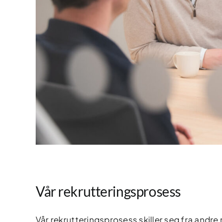
Vår rekrutteringsprosess
Vår rekrutteringsprosess skiller seg fra andre 