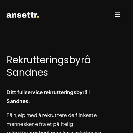
Skip
to
Toggl
content
Naviga
Rekruttering & Search
Rekrutteringsbyrå
Ledige stillinger
Sandnes
Kontakt oss
Ditt fullservice rekrutteringsbyrå i
Sandnes.
Få hjelp med å rekruttere de flinkeste
menneskene fra et pålitelig
rekrutteringsbyrå med lang erfaring og