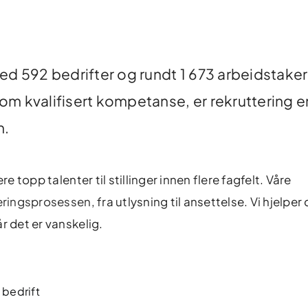
ed 592 bedrifter og rundt 1 673 arbeidstake
m kvalifisert kompetanse, er rekruttering e
n.
e topp talenter til stillinger innen flere fagfelt. Våre
eringsprosessen
, fra utlysning til ansettelse. Vi hjelpe
r det er vanskelig.
 bedrift