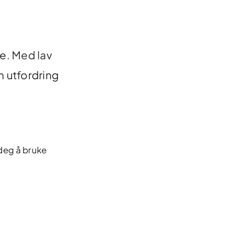
re.
Med lav
n utfordring
r deg å bruke