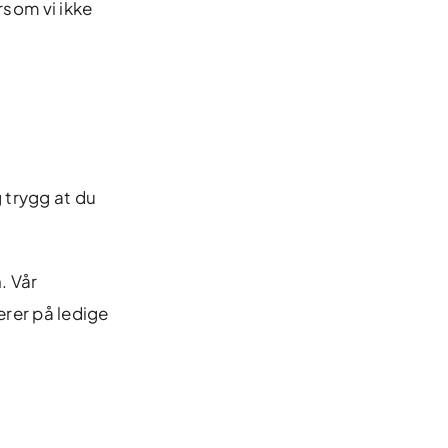
rsom vi ikke
 trygg at du
. Vår
rer på ledige