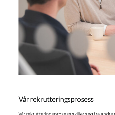
Vår rekrutteringsprosess
Vår rekrutteringsprosess skiller seg fra andre 