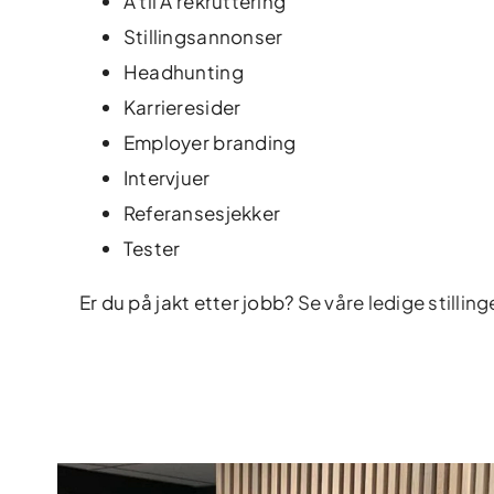
A til Å rekruttering
Stillingsannonser
Headhunting
Karrieresider
Employer branding
Intervjuer
Referansesjekker
Tester
Er du på jakt etter jobb?
Se våre ledige stilling