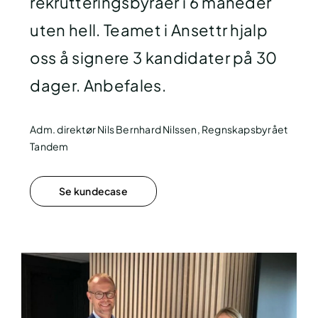
rekrutteringsbyråer i 6 måneder
uten hell. Teamet i Ansettr hjalp
oss å signere 3 kandidater på 30
dager. Anbefales.
Adm. direktør Nils Bernhard Nilssen, Regnskapsbyrået
Tandem
Se kundecase