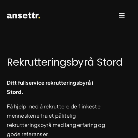
Skip
to
Toggl
content
Naviga
Rekruttering & Search
Rekrutteringsbyrå Stord
Ledige stillinger
Ditt fullservice rekrutteringsbyrå i
Kontakt oss
Stord.
Få hjelp med å rekruttere de flinkeste
menneskene fra et pålitelig
rekrutteringsbyrå med lang erfaring og
gode referanser.