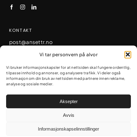
KONTAKT
post@ansettr.no
Telefon:
905 19 426
Vi tar personvern på alvor
Vi bruker informasjonskapsler for at nettsiden skal fungere ordentlig,
Arbins Gate 2, 0253 Oslo
tilpasse innhold og annonser, og analysere trafikk. Vi deler også
informasjon om din bruk av nettsiden med partnere innen reklame,
analyse og sosiale medier.
Cookieerklæring
Aksepter
Personvernerklæring
Avvis
Informasjonskapselinnstillinger