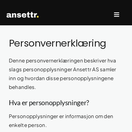
Skip
to
Toggl
content
Naviga
Rekruttering & Search
Personvernerklæring
Ledige stillinger
Denne personvernerklæringen beskriver hva
slags personopplysninger Ansettr AS samler
inn og hvordan disse personopplysningene
Kontakt oss
behandles.
Hva er personopplysninger?
Personopplysninger er informasjon om den
enkelte person.