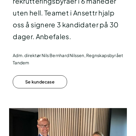
rekrutteringsbyråer i 6 måneder
uten hell. Teamet i Ansettr hjalp
oss å signere 3 kandidater på 30
dager. Anbefales.
Adm. direktør Nils Bernhard Nilssen, Regnskapsbyrået
Tandem
Se kundecase