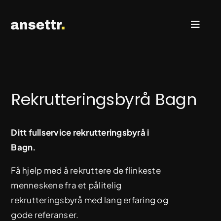
Skip
to
Toggl
content
Naviga
Rekruttering & Search
Rekrutteringsbyrå Bagn
Ledige stillinger
Ditt fullservice rekrutteringsbyrå i
Kontakt oss
Bagn.
Få hjelp med å rekruttere de flinkeste
menneskene fra et pålitelig
rekrutteringsbyrå med lang erfaring og
gode referanser.